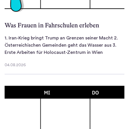
n
n
l
e
f
e
i
o
n
Was Frauen in Fahrschulen erleben
n
r
z
i
m
e
1. Iran-Krieg bringt Trump an Grenzen seiner Macht 2.
g
i
n
Österreichischen Gemeinden geht das Wasser aus 3.
k
e
i
1
Erste Arbeiten für Holocaust-Zentrum in Wien
e
r
m
.
i
e
O
04.08.2026
I
04.08.2026
t
n
R
r
i
:
F
a
n
J
w
n
E
e
e
-
U
d
i
K
o
e
t
r
f
n
e
i
f
T
n
e
e