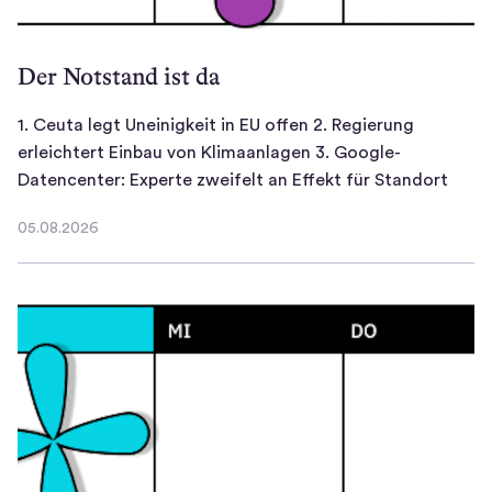
r
i
o
e
Der Notstand ist da
b
d
i
e
1. Ceuta legt Uneinigkeit in EU offen 2. Regierung
e
r
erleichtert Einbau von Klimaanlagen 3. Google-
r
m
1
Datencenter: Experte zweifelt an Effekt für Standort
e
i
.
,
t
05.08.2026
C
05.08.2026
d
2
e
i
.
u
c
D
t
h
i
a
n
e
l
e
T
e
u
u
g
z
r
t
u
b
U
i
u