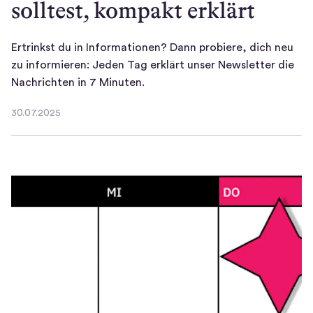
solltest, kompakt erklärt
Ertrinkst du in Informationen? Dann probiere, dich neu
zu informieren: Jeden Tag erklärt unser Newsletter die
E
Nachrichten in 7 Minuten.
r
30.07.2025
t
30.07.2025
r
i
n
k
s
t
d
u
i
n
I