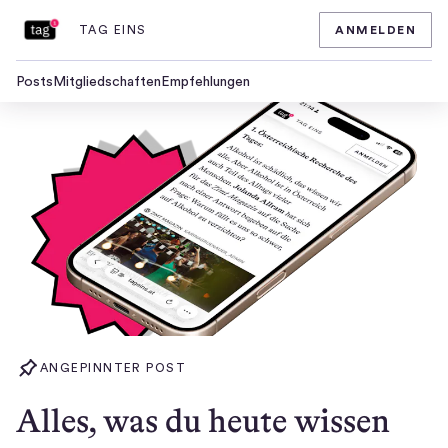
TAG EINS
ANMELDEN
Homepage
von
tag
Posts
Mitgliedschaften
Empfehlungen
eins
Posts
ANGEPINNTER POST
Alles, was du heute wissen