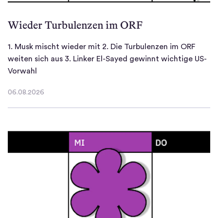
n
Wieder Turbulenzen im ORF
f
o
r
1. Musk mischt wieder mit 2. Die Turbulenzen im ORF
m
weiten sich aus 3. Linker El-Sayed gewinnt wichtige US-
a
1
Vorwahl
t
.
06.08.2026
i
M
06.08.2026
o
u
n
s
e
k
n
m
?
i
D
s
a
c
n
h
n
t
p
w