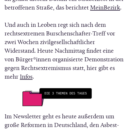
F
(
betroffenen Straße, das berichtet
MeinBezirk
.
e
Ö
n
f
Und auch in Leoben regt sich nach dem
s
f
rechtsextremen Burschenschafter-Treff vor
t
n
zwei Wochen zivilgesellschaftlicher
e
e
Widerstand. Heute Nachmittag findet eine
r
t
von Bürger*innen organisierte Demonstration
)
i
gegen Rechtsextremismus statt, hier gibt es
(
n
mehr
Infos
.
Ö
n
f
e
f
u
n
e
Im Newsletter geht es heute außerdem um
e
m
große Reformen in Deutschland, den Asbest-
t
F