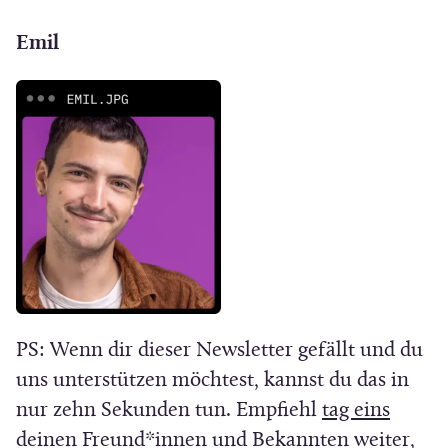
t
i
Emil
n
n
e
u
e
m
F
e
n
s
PS: Wenn dir dieser Newsletter gefällt und du
t
uns unterstützen möchtest, kannst du das in
e
(
nur zehn Sekunden tun. Empfiehl
tag eins
r
Ö
deinen Freund*innen und Bekannten weiter,