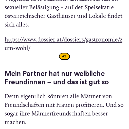
sexueller Belästigung – auf der Speisekarte
österreichischer Gasthäuser und Lokale findet
sich alles.
https://www.dossier.at/dossiers/gastronomie/z
(
um-wohl/
Ö
f
Mein Partner hat nur weibliche
f
Freundinnen – und das ist gut so
n
e
Denn eigentlich könnten alle Männer von
t
Freundschaften mit Frauen profitieren. Und so
i
sogar ihre Männerfreundschaften besser
n
machen.
n