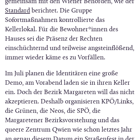
gemeinsam mit den Wiener Behörden, wie der
(
Standard
berichtet. Die Gruppe
Ö
Sofortmaßnahmen kontrollierte das
f
Kellerlokal. Für die Bewohner*innen des
f
Hauses sei die Präsenz der Rechten
n
einschüchternd und teilweise angsteinflößend,
e
immer wieder käme es zu Vorfällen.
t
Im Juli planen die Identitären eine große
i
Demo, am Vorabend laden sie in ihren Keller
n
ein. Doch der Bezirk Margareten will das nicht
n
akzeptieren. Deshalb organisieren KPÖ/Links,
e
die Grünen, die Neos, die SPÖ, die
u
Margaretener Bezirksvorstehung und das
e
queere Zentrum Qwien wie schon letztes Jahr
m
an genau diesem Datum ein Straßenfest in der