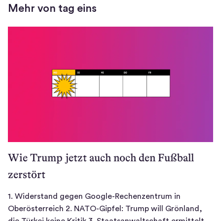
Mehr von tag eins
s
t
e
r
)
Wie Trump jetzt auch noch den Fußball
zerstört
1. Widerstand gegen Google-Rechenzentrum in
Oberösterreich 2. NATO-Gipfel: Trump will Grönland,
die Türkei keine Kritik 3. Staatsanwaltschaft ermittelt