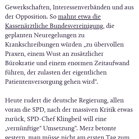
m
r
e
Gewerkschaften, Interessenverbänden und aus
F
)
t
der Opposition. So
mahnt etwa die
e
i
(
Kassenärztliche Bundesvereinigung
, die
n
n
Ö
geplanten Neuregelungen zu
s
n
f
Krankschreibungen würden „zu übervollen
t
e
f
Praxen, einem Wust an zusätzlicher
e
u
n
Bürokratie und einem enormen Zeitaufwand
r
e
e
führen, der zulasten der eigentlichen
)
m
t
Patientenversorgung gehen wird“.
F
i
e
n
Heute rudert die deutsche Regierung, allen
n
n
voran die SPD, nach der massiven Kritik etwas
s
e
zurück, SPD-Chef Klingbeil will eine
t
u
„vernünftige" Umsetzung“. Merz betonte
e
e
gestern, man müsse nicht am ersten Tag zum