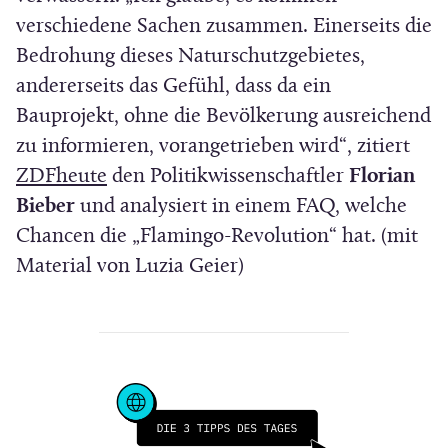
n
t
verschiedene Sachen zusammen. Einerseits die
e
i
Bedrohung dieses Naturschutzgebietes,
u
n
andererseits das Gefühl, dass da ein
e
n
Bauprojekt, ohne die Bevölkerung ausreichend
m
e
zu informieren, vorangetrieben wird“, zitiert
F
(
u
ZDFheute
den Politikwissenschaftler
Florian
e
Ö
e
Bieber
und analysiert in einem FAQ, welche
n
f
m
Chancen die „Flamingo-Revolution“ hat. (mit
s
f
F
Material von Luzia Geier)
t
n
e
e
e
n
r
t
s
)
i
t
n
e
n
r