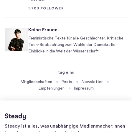
u
e
m
1.703 FOLLOWER
A
i
n
n
g
Keine Frauen
O
r
b
Feministische Texte für alle Geschlechter. Kritische
i
Tech-Beobachtung zum Wohle der Demokratie.
e
f
Einblicke in die Welt der Wissenschaft.
r
f
ö
e
s
a
tag eins
t
u
e
Mitgliedschaften
Posts
Newsletter
f
Empfehlungen
Impressum
r
d
r
i
e
e
i
U
c
k
Homepage
Steady ist alles, was unabhängige Medienmacher:innen
h
r