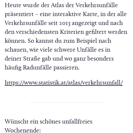
Heute wurde der Atlas der Verkehrsunfälle
m
präsentiert – eine interaktive Karte, in der alle
F
Verkehrsunfälle seit 2013 angezeigt und nach
e
den verschiedensten Kriterien gefiltert werden
n
können. So kannst du zum Beispiel nach
s
schauen, wie viele schwere Unfälle es in
t
deiner Straße gab und wo ganz besonders
e
häufig Radunfälle passieren.
r
)
(
https://www.statistik.at/atlas/verkehrsunfall/
Ö
f
f
n
Wünscht ein schönes unfallfreies
e
Wochenende: