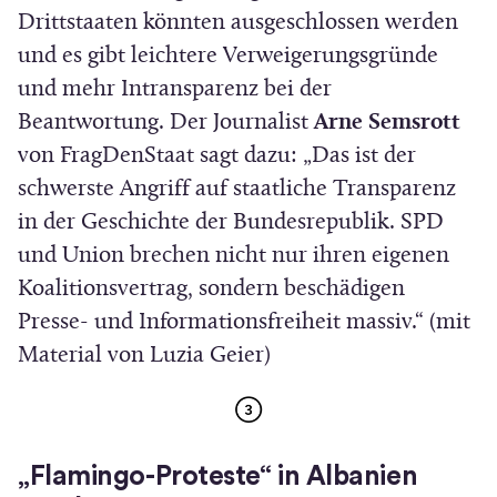
i
Drittstaaten könnten ausgeschlossen werden
n
und es gibt leichtere Verweigerungsgründe
n
und mehr Intransparenz bei der
e
Beantwortung. Der Journalist
Arne Semsrott
u
von FragDenStaat sagt dazu: „Das ist der
e
schwerste Angriff auf staatliche Transparenz
m
in der Geschichte der Bundesrepublik. SPD
F
und Union brechen nicht nur ihren eigenen
e
Koalitionsvertrag, sondern beschädigen
n
Presse- und Informationsfreiheit massiv.“ (mit
s
Material von Luzia Geier)
t
e
r
„Flamingo-Proteste“ in Albanien
)