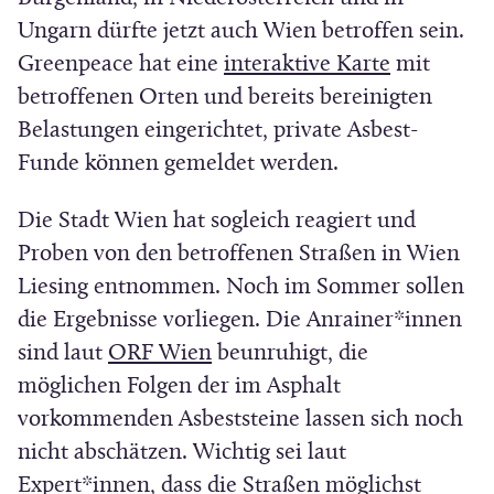
)
Ungarn dürfte jetzt auch Wien betroffen sein.
(
Greenpeace hat eine
interaktive Karte
mit
Ö
betroffenen Orten und bereits bereinigten
f
Belastungen eingerichtet, private Asbest-
f
Funde können gemeldet werden.
n
Die Stadt Wien hat sogleich reagiert und
e
Proben von den betroffenen Straßen in Wien
t
Liesing entnommen. Noch im Sommer sollen
i
die Ergebnisse vorliegen. Die Anrainer*innen
n
(
sind laut
ORF Wien
beunruhigt, die
n
Ö
möglichen Folgen der im Asphalt
e
f
vorkommenden Asbeststeine lassen sich noch
u
f
nicht abschätzen. Wichtig sei laut
e
n
Expert*innen, dass die Straßen möglichst
m