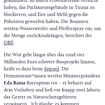
gekommen. So sollen Protestierende versucht
haben, das Parlamentsgebäude in Tirana zu
blockieren, und Eier und Mehl gegen die
Polizisten geworfen haben. Die Beamten
setzten Wasserwerfer und Pfefferspray ein, um
die Menge zurückzudrängen, berichtet der
(
ORF
.
Ö
Die Wut geht längst über das rund vier
f
Milliarden Euro schwere Bauprojekt hinaus,
f
(
heißt es dazu beim
Spiegel
. Die
n
Ö
Demonstrant*innen werfen Ministerpräsident
e
f
Eda Rama
Korruption vor – er beharrt auf
t
f
dem Vorhaben und ließ vor knapp zwei Jahren
i
n
das Gesetz zu Naturschutzgebieten
n
e
verwässern. „Ich glaube, es kommen