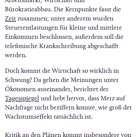
e
Arbeitsmarkt, Wirtschaft und
r
t
Bürokratieabbau. Die Kernpunkte fasst die
)
(
i
Zeit
zusammen; unter anderem wurden
Ö
n
Steuerentlastungen für kleine und mittlere
f
n
Einkommen beschlossen, außerdem soll die
f
e
telefonische Krankschreibung abgeschafft
n
u
werden.
e
e
Doch kommt die Wirtschaft so wirklich in
t
m
Schwung? Da gehen die Meinungen unter
i
F
Ökonomen auseinander, berichtet der
n
e
(
Tagesspiegel
und hebt hervor, dass Merz auf
n
n
Ö
Nachfrage nicht beziffern konnte, wie groß der
e
s
f
Wachstumseffekt tatsächlich ist.
u
t
f
e
e
n
Kritik an den Plänen kommt insbesondere von