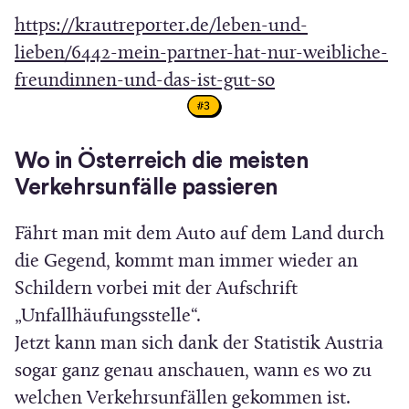
e
https://krautreporter.de/leben-und-
u
lieben/6442-mein-partner-hat-nur-weibliche-
e
(
freundinnen-und-das-ist-gut-so
m
Ö
F
f
e
Wo in Österreich die meisten
f
n
Verkehrsunfälle passieren
n
s
e
Fährt man mit dem Auto auf dem Land durch
t
t
die Gegend, kommt man immer wieder an
e
i
Schildern vorbei mit der Aufschrift
r
n
„Unfallhäufungsstelle“.
)
n
Jetzt kann man sich dank der Statistik Austria
e
sogar ganz genau anschauen, wann es wo zu
u
welchen Verkehrsunfällen gekommen ist.
e