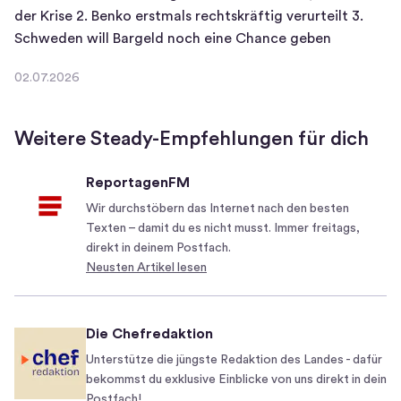
G
der Krise 2. Benko erstmals rechtskräftig verurteilt 3.
o
1
Schweden will Bargeld noch eine Chance geben
o
.
g
02.07.2026
S
0
l
c
2
e
.
h
-
Weitere Steady-Empfehlungen für dich
0
w
R
7
e
e
ReportagenFM
.
r
c
2
Wir durchstöbern das Internet nach den besten
e
h
0
Texten – damit du es nicht musst. Immer freitags,
r
2
e
direkt in deinem Postfach.
u
6
Neusten Artikel lesen
n
s
z
s
e
i
Die Chefredaktion
n
s
t
Unterstütze die jüngste Redaktion des Landes - dafür
c
bekommst du exklusive Einblicke von uns direkt in dein
r
h
Postfach!