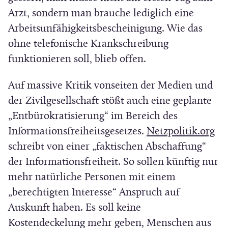
r
m
Arzt, sondern man brauche lediglich eine
)
F
Arbeitsunfähigkeitsbescheinigung. Wie das
e
ohne telefonische Krankschreibung
n
funktionieren soll, blieb offen.
s
Auf massive Kritik vonseiten der Medien und
t
der Zivilgesellschaft stößt auch eine geplante
e
„Entbürokratisierung“ im Bereich des
r
(
Informationsfreiheitsgesetzes.
Netzpolitik.org
)
Ö
schreibt von einer „faktischen Abschaffung“
f
der Informationsfreiheit. So sollen künftig nur
f
mehr natürliche Personen mit einem
n
„berechtigten Interesse“ Anspruch auf
e
Auskunft haben. Es soll keine
t
Kostendeckelung mehr geben, Menschen aus