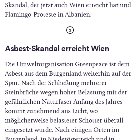
Skandal, der jetzt auch Wien erreicht hat und
i
e
Flamingo-Proteste in Albanien.
n
n
n
s
e
t
u
e
Asbest-Skandal erreicht Wien
e
r
Die Umweltorganisation Greenpeace ist dem
m
)
Asbest aus dem Burgenland weiterhin auf der
F
Spur. Nach der Schließung mehrerer
e
Steinbrüche wegen hoher Belastung mit der
n
gefährlichen Naturfaser Anfang des Jahres
s
kommt zunehmend ans Licht, wo
t
möglicherweise belasteter Schotter überall
e
eingesetzt wurde. Nach einigen Orten im
r
Burgenland, in Niederösterreich und in