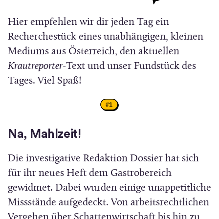
e
)
Hier empfehlen wir dir jeden Tag ein
u
Recherchestück eines unabhängigen, kleinen
e
Mediums aus Österreich, den aktuellen
m
Krautreporter
-Text und unser Fundstück des
F
Tages. Viel Spaß!
e
n
s
t
Na, Mahlzeit!
e
Die investigative Redaktion Dossier hat sich
r
für ihr neues Heft dem Gastrobereich
)
gewidmet. Dabei wurden einige unappetitliche
Missstände aufgedeckt. Von arbeitsrechtlichen
Vergehen über Schattenwirtschaft bis hin zu