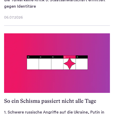
1
gegen Identitäre
.
06.07.2026
W
0
i
6
.
d
0
e
7
r
.
s
2
t
0
a
2
n
6
d
g
e
g
So ein Schisma passiert nicht alle Tage
e
n
1. Schwere russische Angriffe auf die Ukraine, Putin in