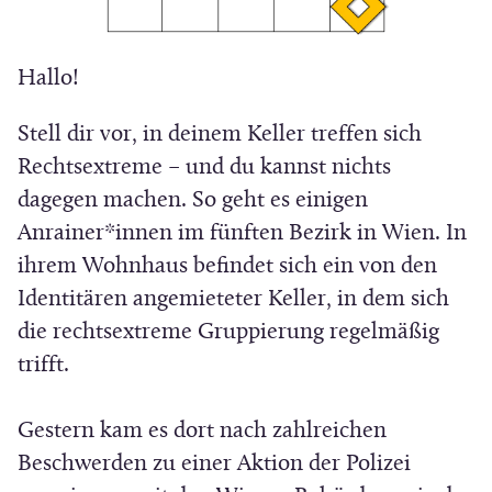
t
i
a
v
r
Hallo!
e
e
s
Stell dir vor, in deinem Keller treffen sich
Rechtsextreme – und du kannst nichts
dagegen machen. So geht es einigen
Anrainer*innen im fünften Bezirk in Wien. In
ihrem Wohnhaus befindet sich ein von den
Identitären angemieteter Keller, in dem sich
die rechtsextreme Gruppierung regelmäßig
trifft.
Gestern kam es dort nach zahlreichen
Beschwerden zu einer Aktion der Polizei