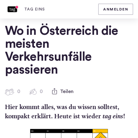
TAG EINS
ANMELDEN
Homepage
von
tag
Wo in Österreich die
eins
meisten
Verkehrsunfälle
passieren
0
0
0
Teilen
0
H
K
Hier kommt alles, was du wissen solltest,
i
o
g
m
kompakt erklärt. Heute ist wieder
tag eins
!
m
h
e
-
n
F