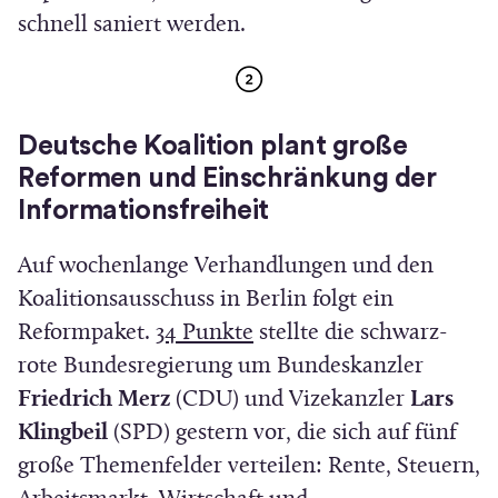
e
schnell saniert werden.
F
t
e
i
n
n
s
Deutsche Koalition plant große
n
t
Reformen und Einschränkung der
e
e
Informationsfreiheit
u
r
e
Auf wochenlange Verhandlungen und den
)
m
Koalitionsausschuss in Berlin folgt ein
F
(
Reformpaket.
34 Punkte
stellte die schwarz-
e
Ö
rote Bundesregierung um Bundeskanzler
n
f
Friedrich Merz
(CDU) und Vizekanzler
Lars
s
f
Klingbeil
(SPD) gestern vor, die sich auf fünf
t
n
große Themenfelder verteilen: Rente, Steuern,
e