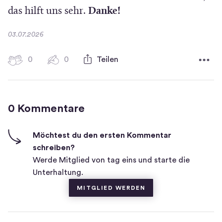
)
f
das hilft uns sehr.
Danke!
f
D
03.07.2026
n
a
e
t
0
0
0
Teilen
0
u
t
H
K
m
i
i
o
g
m
n
0 Kommentare
m
h
n
e
-
e
n
F
Möchtest du den ersten Kommentar
t
u
i
schreiben?
a
e
v
Werde Mitglied von tag eins und starte die
r
e
Unterhaltung.
m
e
s
F
MITGLIED WERDEN
e
n